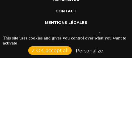
CONTACT
MENTIONS LÉGALES
POLITIQUE DE CONFIDENTIALITÉ
This site uses cookies and gives you control over what you want to
activate
OK, accept all
Personalize
ADRESSE : 128 AVENUE DU SERGENT MAGINOT 35000
RENNES
TÉLÉPHONE : 02 23 42 44 37