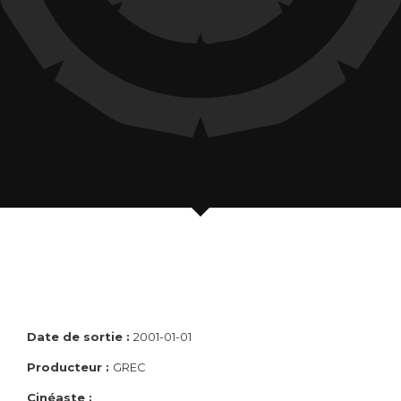
Date de sortie :
2001-01-01
Producteur :
GREC
Cinéaste :