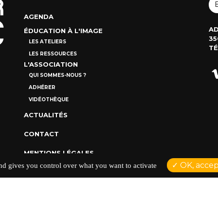
AGENDA
AD
ÉDUCATION À L'IMAGE
35
LES ATELIERS
TÉ
LES RESSOURCES
L'ASSOCIATION
QUI SOMMES-NOUS ?
ADHÉRER
VIDÉOTHÈQUE
ACTUALITÉS
CONTACT
MENTIONS LÉGALES
OK, accept
and gives you control over what you want to activate
POLITIQUE DE CONFIDENTIALITÉ
Réalisation NetCURD
Comptoir Du Doc ©2026 |