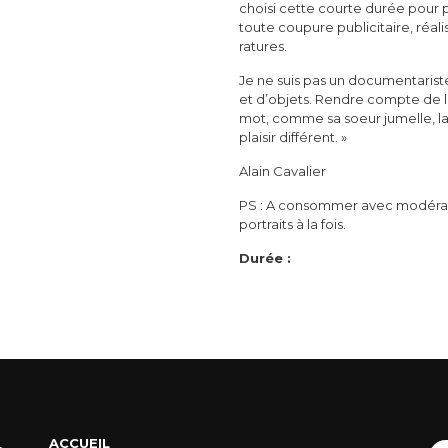
choisi cette courte durée pour p
toute coupure publicitaire, réalis
ratures.
Je ne suis pas un documentariste
et d’objets. Rendre compte de la 
mot, comme sa soeur jumelle, la f
plaisir différent. »
Alain Cavalier
PS : A consommer avec modératio
portraits à la fois.
Durée :
ACCUEIL