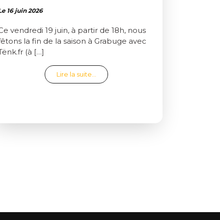
Le 16 juin 2026
Ce vendredi 19 juin, à partir de 18h, nous
fêtons la fin de la saison à Grabuge avec
Tënk.fr (à […]
from Clap de fin de saison
Lire la suite…