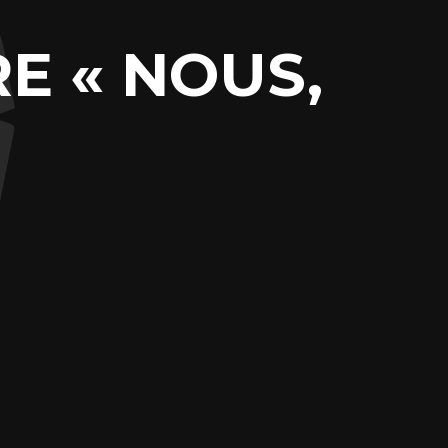
E « NOUS,
»