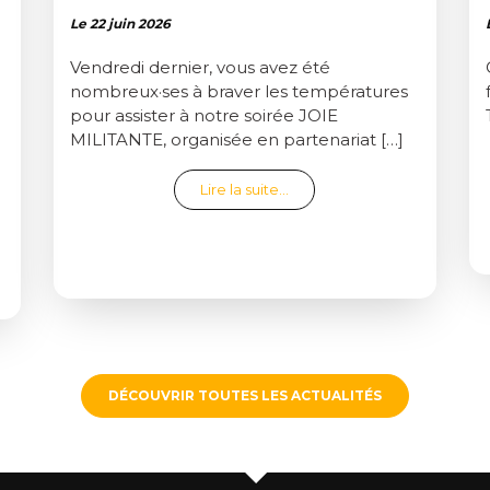
Le 22 juin 2026
Vendredi dernier, vous avez été
nombreux·ses à braver les températures
pour assister à notre soirée JOIE
MILITANTE, organisée en partenariat […]
from C’était la joie !
Lire la suite…
LMS LONGS ET COURTS POUR LE FESTIVAL RÉ·ELLES 2027
DÉCOUVRIR TOUTES LES ACTUALITÉS