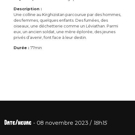
Description :
Une colline au Kirghizistan parcourue par des hommes,
des femmes, quelques enfants. Des fumées, des
oiseaux, une déchetterie comme un Léviathan. Parmi
eux, un ancien soldat, une mère éplorée, des jeunes
privés d’avenir, font face à leur destin.
Durée :
77min
Date/heure
- 08 novembre 2023 /
18h15