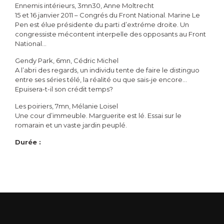
Ennemis intérieurs, 3mn30, Anne Moltrecht
15 et 16 janvier 2011 – Congrés du Front National. Marine Le
Pen est élue présidente du parti d’extréme droite. Un
congressiste mécontent interpelle des opposants au Front
National…
Gendy Park, 6mn, Cédric Michel
A l’abri des regards, un individu tente de faire le distinguo
entre ses séries télé, la réalité ou que sais-je encore…
Epuisera-t-il son crédit temps?
Les poiriers, 7mn, Mélanie Loisel
Une cour d’immeuble. Marguerite est lé. Essai sur le
romarain et un vaste jardin peuplé.
Durée :