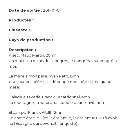
Date de sortie :
2011-01-01
Producteur :
Cinéaste :
Pays de production :
Description :
A sec, Maud Martin, 20mn
Un matin, un palais des congrés, le congrés, leur congrés et
moi.
La mère à mon père, Yvan Petit, 15mn
« Un jour en colére, j’ai découpé mon père » (ma grand
mère)
Balade à Takada, Franck Lecardonnel, 4mn
La montagne, la nature, un couple et une invitation…
El campo, Franck Wolff, 12mn
Le camp était lé… (et ils étaient lé, ils étaient 16 000 à avoir
fui l’Espagne qui devenait franquiste)