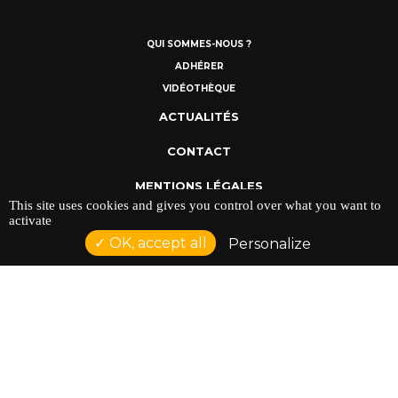
QUI SOMMES-NOUS ?
ADHÉRER
VIDÉOTHÈQUE
ACTUALITÉS
CONTACT
MENTIONS LÉGALES
This site uses cookies and gives you control over what you want to
POLITIQUE DE CONFIDENTIALITÉ
activate
OK, accept all
Personalize
ADRESSE : 128 AVENUE DU SERGENT MAGINOT 35000
RENNES
TÉLÉPHONE : 02 23 42 44 37