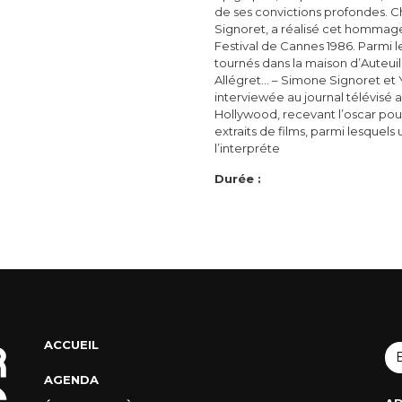
de ses convictions profondes. 
Signoret, a réalisé cet hommag
Festival de Cannes 1986. Parmi le
tournés dans la maison d’Auteuil,
Allégret… – Simone Signoret et
interviewée au journal télévisé 
Hollywood, recevant l’oscar pou
extraits de films, parmi lesquels
l’interpréte
Durée :
ACCUEIL
AGENDA