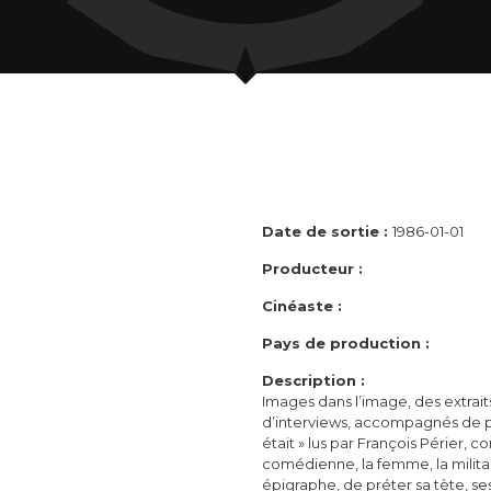
Date de sortie :
1986-01-01
Producteur :
Cinéaste :
Pays de production :
Description :
Images dans l’image, des extraits
d’interviews, accompagnés de pa
était » lus par François Périer,
comédienne, la femme, la militan
épigraphe, de préter sa tète, ses